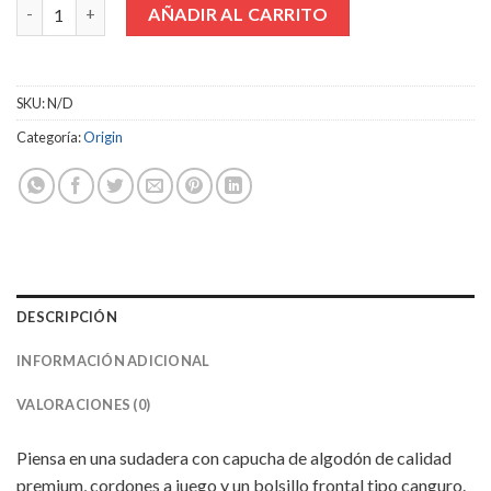
White Origin / Unisex Hoodie cantidad
AÑADIR AL CARRITO
SKU:
N/D
Categoría:
Origin
DESCRIPCIÓN
INFORMACIÓN ADICIONAL
VALORACIONES (0)
Piensa en una sudadera con capucha de algodón de calidad
premium, cordones a juego y un bolsillo frontal tipo canguro.